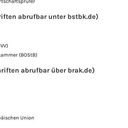
rtschaftsprüfer
riften abrufbar unter bstbk.de)
BVV)
rkammer (BOStB)
riften abrufbar über brak.de)
päischen Union