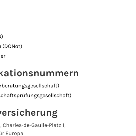
G)
e (DONot)
mer
fikationsnummern
rberatungsgesellschaft)
chaftsprüfungsgesellschaft)
tversicherung
 Charles-de-Gaulle-Platz 1,
ür Europa