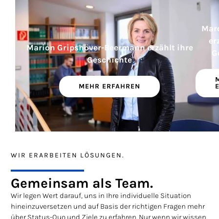
Mar
er
Marion Gripshöver-Beermann erzählt ihre
G
Geschichte
MEHR ERFAHREN
WIR ERARBEITEN LÖSUNGEN.
Gemeinsam als Team.
Wir legen Wert darauf, uns in Ihre individuelle Situation
hineinzuversetzen und auf Basis der richtigen Fragen mehr
über Status-Quo und Ziele zu erfahren. Nur wenn wir wissen,