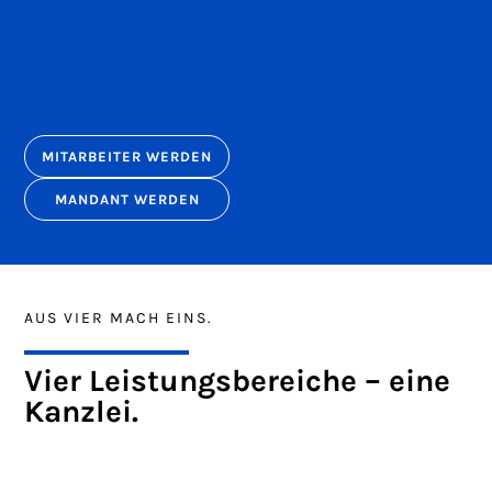
EIN ARBEITGEBER –
MITARBEITER WERDEN
vielfältige 
Karrierechancen.
MANDANT WERDEN
AUS VIER MACH EINS.
Vier Leistungs­bereiche –
eine
Kanzlei.